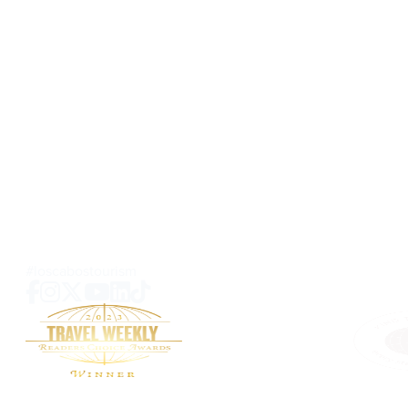
Los Cabos Tourism Board
Carretera Transpeninsular
KM 4.3 Plaza Providencia Local no.209
El Tezal, Cabo San Lucas, B.C.S
C.P. 23454 MEXICO
SOBRE NOSOTROS
CONTACTO
MEDIOS
PRIVACIDAD
MAPA DE SITIO
PREGUNTAS
#loscabostourism