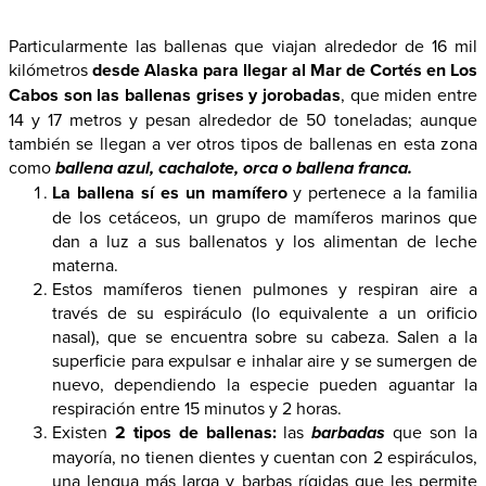
Particularmente las ballenas que viajan alrededor de 16 mil
kilómetros
desde Alaska para llegar al Mar de Cortés en Los
Cabos son las ballenas grises y jorobadas
, que miden entre
14 y 17 metros y pesan alrededor de 50 toneladas; aunque
también se llegan a ver otros tipos de ballenas en esta zona
como
ballena azul, cachalote, orca o ballena franca.
La ballena sí es un mamífero
y pertenece a la familia
de los cetáceos, un grupo de mamíferos marinos que
dan a luz a sus ballenatos y los alimentan de leche
materna.
Estos mamíferos tienen pulmones y respiran aire a
través de su espiráculo (lo equivalente a un orificio
nasal), que se encuentra sobre su cabeza. Salen a la
superficie para expulsar e inhalar aire y se sumergen de
nuevo, dependiendo la especie pueden aguantar la
respiración entre 15 minutos y 2 horas.
Existen
2 tipos de ballenas:
las
barbadas
que son la
mayoría, no tienen dientes y cuentan con 2 espiráculos,
una lengua más larga y barbas rígidas que les permite