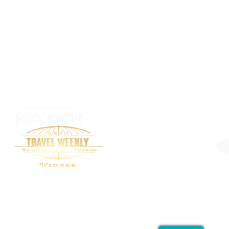
Carretera Transpeninsular
KM 4.3 Plaza Providencia Local no.209
El Tezal, Cabo San Lucas, B.C.S
C.P. 23454 MEXICO
SOBRE NOSOTROS
CONTACTO
MEDIOS
PRIVACIDAD
MAPA DE SITIO
PREGUNTAS
#loscabostourism