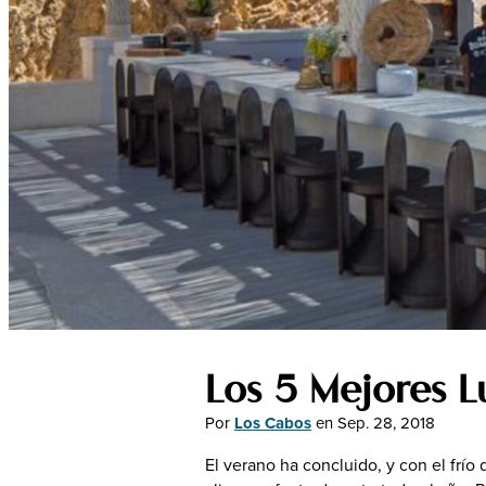
Sostenibilidad
Reuniones
Bodas
Industria
LGBTQ+
Metaverso
Golf
Los 5 Mejores L
Por
Los Cabos
en
Sep. 28, 2018
El verano ha concluido, y con el frío 