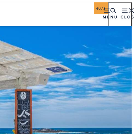
iones
Industria
Historias de Los Cabos
GUÍAS
encias
Hospedaje
Gastronomía
Eventos
to De Ballenas