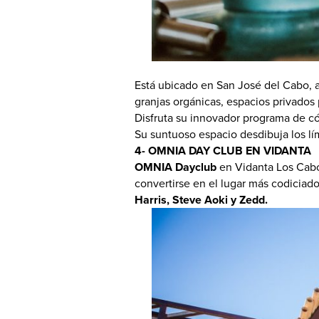
Boletín
PR
Informat
Está ubicado en San José del Cabo, a
granjas orgánicas, espacios privados 
Disfruta su innovador programa de có
Su suntuoso espacio desdibuja los lími
4- OMNIA DAY CLUB EN VIDANTA
OMNIA Dayclub
en Vidanta Los Cabos
convertirse en el lugar más codiciad
Harris, Steve Aoki y Zedd.