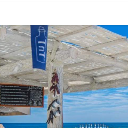
360° Tour
Golf
Reun
Lugares
Experi
Gastronomía
Planea
Explore
Avistamien
Metaverso
Golf