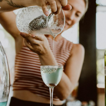
A
REVISTA
Visit Los