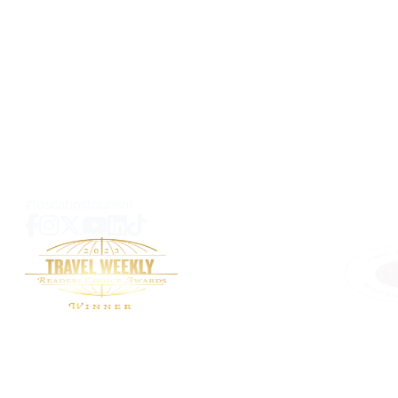
Los Cabos Tourism Board
Carretera Transpeninsular
KM 4.3 Plaza Providencia Local no.209
El Tezal, Cabo San Lucas, B.C.S
C.P. 23454 MEXICO
SOBRE NOSOTROS
CONTACTO
MEDIOS
PRIVACIDAD
MAPA DE SITIO
PREGUNTAS
#loscabostourism