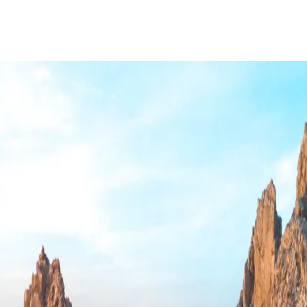
A
REVISTA
Visit Los
Cabos
ivo