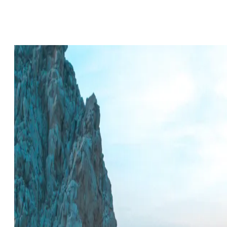
LOS CABOS
REGÍSTRESE PAR
Media &
INSPIRACIÓN
Boletín
PR
Informat