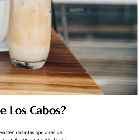
a Visitar
ñol
de Los Cabos?
existen distintas opciones de
e del café recién molido, hasta