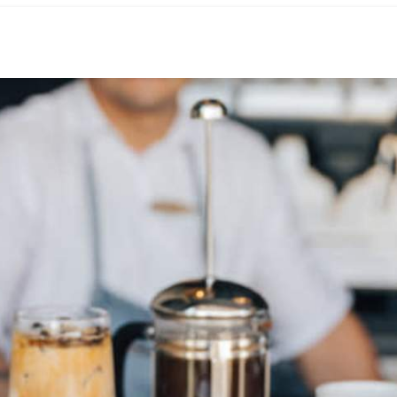
360° Tour
Golf
Reun
Lugares
Experi
Gastronomía
Planea
Explore
Avistamien
Metaverso
Golf