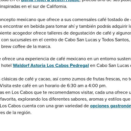
inspiradas en el sur de California.
oncepto mexicano que ofrece a sus comensales café tostado de 
 encontrar en bebida para tomar ahí y también podrás adquirir lo
iente acogedor ofrece talleres de degustación de café y algunos
a con sucursales en el centro de Cabo San Lucas y Todos Santos, 
 brew coffee de la marca.
ue ofrece una experiencia de café mexicano en un entorno sust
l hotel
Waldorf Astoria Los Cabos Pedregal
en Cabo San Lucas o
lásicas de café y cacao, así como zumos de frutas frescas, no te
. Visita este café en un horario de 6:30 am a 4:00 pm.
rías en Los Cabos que te recomendamos visitar, cada una ofrece u
 favorita, explorando los diferentes sabores, aromas y estilos que
 Los Cabos cuenta con una gran variedad de
opciones gastronó
es de la región.