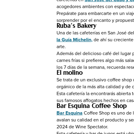
acogedores ambientes con espectacula
Prepárate para embarcarte en un via
sorprender por el encanto y propuest
Ruba’s Bakery
Una de las cafeterías en San José d
la Guía Michelin,
de ahí su creciente 
arte.
Además del delicioso café del lugar 
carnes frías si prefieres algo más sa
los 7 días de la semana, recuerda res
El molino
Se trata de un exclusivo coffee shop
orgánico de la más alta calidad y de
Esta cafetería la encontrarás abier
sus famosos affogatos hechos en cas
Bar Esquina Coffee Shop
Bar Esquina
Coffee Shop es uno de l
avalan su calidad en el producto y s
2024 de Wine Spectator.
Esta cafetería y bar de jugos está ub