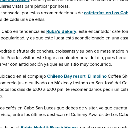
res vistas para platicar por horas.
je sensorial por estas recomendaciones de
cafeterías en Los Ca
a de cada una de ellas.
el Cabo en tendencia es
Ruba’s Bakery
, este encantador café for
popularidad, y es que este lugar está acondicionado en una casa 
podrás disfrutar de conchas, croissants y su pan de masa madre h
lado. Puedes visitar este lugar a cualquier hora del día, pues tie
ervar con anticipación ya que es un sitio muy concurrido.
 ubicado en el complejo
Chileno Bay resort
,
El molino
Coffee Sho
 comercio justo cultivado en México y tostado en San José del C
ta todos los días de 6:00 a 6:00 pm, te recomendamos pedir un
a.
os cafés en Cabo San Lucas que debes de visitar, ya que cuenta
ervicio, entre los últimos destacan el Culinary Awards de Los Ca
icada en el
Bahia Hotel & Beach House
, prueba uno de sus pas