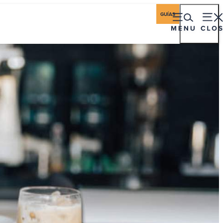
iones
Industria
Historias de Los Cabos
GUÍAS
encias
Hospedaje
Gastronomía
Eventos
to De Ballenas