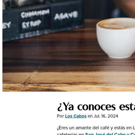
Sostenibilidad
Reuniones
Bodas
Industria
LGBTQ+
Metaverso
Golf
¿Ya conoces est
Por
Los Cabos
en
Jul. 16, 2024
¿Eres un amante del café y estás en L
cafeterías en
San José del Cabo y C