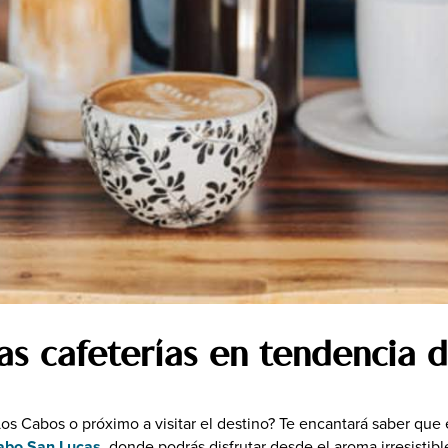
Lugares Par
Blogs Espa
as cafeterías en tendencia 
os Cabos o próximo a visitar el destino? Te encantará saber que 
abo San Lucas
, donde podrás disfrutar desde el aroma irresistibl