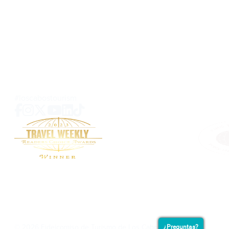
KM 4.3 Plaza Providencia Local no.209
El Tezal, Cabo San Lucas, B.C.S
C.P. 23454 MEXICO
SOBRE NOSOTROS
CONTACTO
MEDIOS
PRIVACIDAD
MAPA DE SITIO
PREGUNTAS
#loscabostourism
© 2026 Fideicomiso de Turismo de Los Cabos
¿Preguntas?